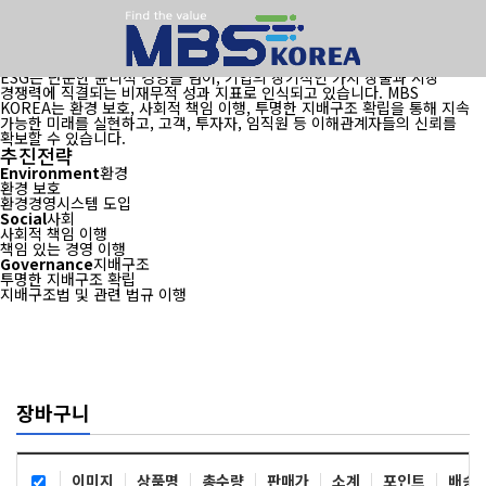
×
지속적인 성장을 위한
MBS KOREA의 ESG
ESG는 단순한 윤리적 경영을 넘어, 기업의 장기적인 가치 창출과 시장
경쟁력에 직결되는 비재무적 성과 지표로 인식되고 있습니다. MBS
KOREA는 환경 보호, 사회적 책임 이행, 투명한 지배구조 확립을 통해 지속
가능한 미래를 실현하고, 고객, 투자자, 임직원 등 이해관계자들의 신뢰를
확보할 수 있습니다.
추진전략
Environment
환경
환경 보호
환경경영시스템 도입
Social
사회
사회적 책임 이행
책임 있는 경영 이행
Governance
지배구조
투명한 지배구조 확립
지배구조법 및 관련 법규 이행
장바구니
이미지
상품명
총수량
판매가
소계
포인트
배송