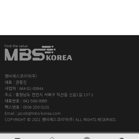
엠비에스코리아(주)
대표 : 권종진
사업자 : 644-81-00944
주소 : 충청남도 천안시 서북구 직산읍 신갈1길 137-1
대표번호 :
041-566-0099
팩스번호 : 0504-250-0101
Email :
jacob@mbs-korea.com
COPYRIGHT © 2021
엠비에스코리아(주)
ALL RIGHTS RESERVED.
개인정보취급방침
이메일무단수집거부