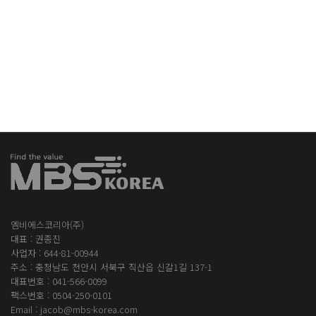
엠비에스코리아(주)
대표 : 권종진
사업자 : 644-81-00944
주소 : 충청남도 천안시 서북구 직산읍 신갈1길 137-1
대표번호 :
041-566-0099
팩스번호 : 0504-250-0101
Email :
jacob@mbs-korea.com