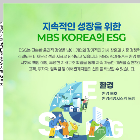
×
지속적인 성장을 위한
MBS KOREA의 ESG
ESG는 단순한 윤리적 경영을 넘어, 기업의 장기적인 가치 창출과 시장
경쟁력에 직결되는 비재무적 성과 지표로 인식되고 있습니다. MBS
KOREA는 환경 보호, 사회적 책임 이행, 투명한 지배구조 확립을 통해 지속
가능한 미래를 실현하고, 고객, 투자자, 임직원 등 이해관계자들의 신뢰를
확보할 수 있습니다.
추진전략
Environment
환경
환경 보호
환경경영시스템 도입
Social
사회
사회적 책임 이행
책임 있는 경영 이행
Governance
지배구조
투명한 지배구조 확립
지배구조법 및 관련 법규 이행