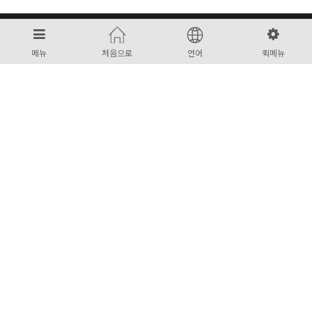
메뉴
처음으로
언어
퀵메뉴
엠비에스코리아(주)
대표 : 권종진
사업자 : 644-81-00944
주소 : 충청남도 천안시 서북구 직산읍 신갈1길 137-1
대표번호 :
041-566-0099
팩스번호 : 0504-250-0101
Email :
jacob@mbs-korea.com
COPYRIGHT © 2021
엠비에스코리아(주)
ALL RIGHTS RESERVED.
개인정보취급방침
이메일무단수집거부
이용약관
법적고지