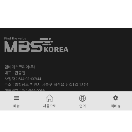
엠비에스코리아(주)
대표 : 권종진
사업자 : 644-81-00944
주소 : 충청남도 천안시 서북구 직산읍 신갈1길 137-1
대표번호 :
041-566-0099
팩스번호 : 0504-250-0101
Email :
jacob@mbs-korea.com
메뉴
처음으로
언어
퀵메뉴
COPYRIGHT © 2021
엠비에스코리아(주)
ALL RIGHTS RESERVED.
개인정보취급방침
이메일무단수집거부