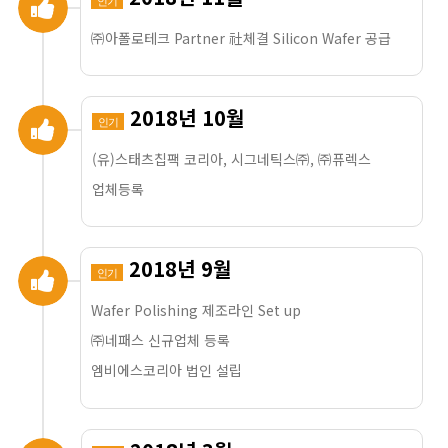
인기
㈜아폴로테크 Partner 社체결 Silicon Wafer 공급
2018년 10월
인기
(유)스태츠칩팩 코리아, 시그네틱스㈜, ㈜퓨렉스
업체등록
2018년 9월
인기
Wafer Polishing 제조라인 Set up
㈜네패스 신규업체 등록
엠비에스코리아 법인 설립