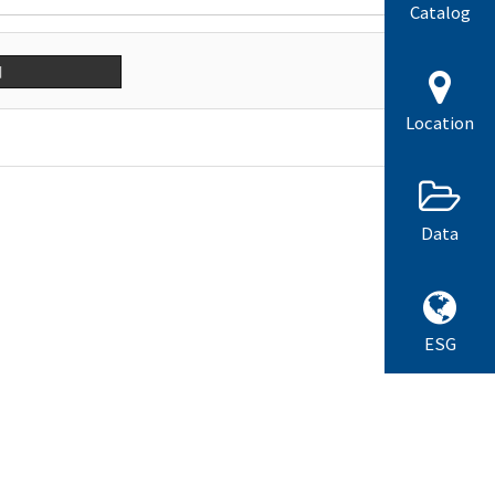
Catalog
기
Location
Data
ESG