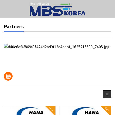
Partners
Hot
Hot