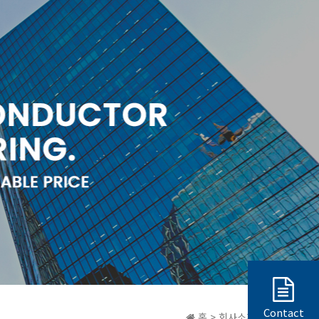
Contact
홈 > 회사소개 > Partners