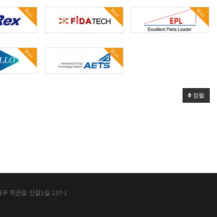
Hot
Hot
Hot
Hot
Hot
정렬
구 직산읍 신갈1길 137-1
m