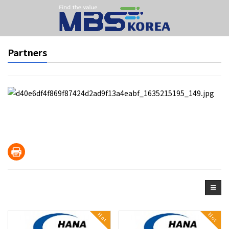
Partners
Hot
Hot