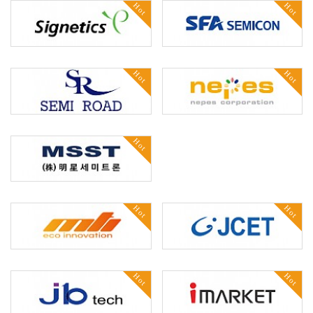
Hot
Hot
Hot
Hot
Hot
Hot
Hot
Hot
Hot