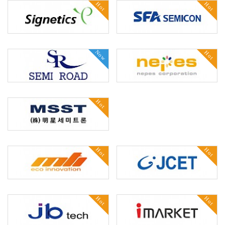
Hot
Hot
Now
Hot
Hot
Hot
Hot
Hot
Hot