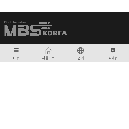
엠비에스코리아(주)
대표 : 권종진
메뉴
처음으로
언어
퀵메뉴
사업자 : 644-81-00944
주소 : 충청남도 천안시 서북구 직산읍 신갈1길 137-1
대표번호 :
041-566-0099
팩스번호 : 0504-250-0101
Email :
jacob@mbs-korea.com
COPYRIGHT © 2021
엠비에스코리아(주)
ALL RIGHTS RESERVED.
개인정보취급방침
이메일무단수집거부
이용약관
법적고지