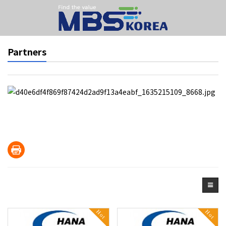
Partners
Hot
Hot