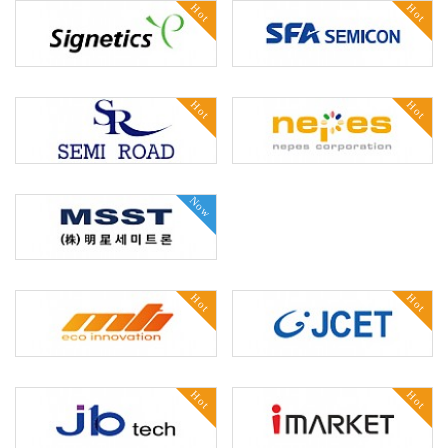
Hot
Hot
Hot
Hot
Now
Hot
Hot
Hot
Hot