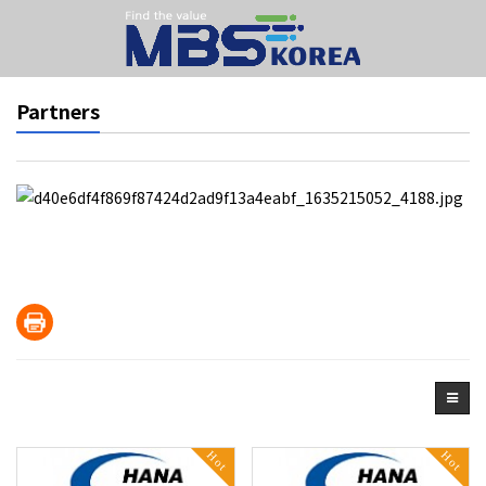
Partners
Hot
Hot