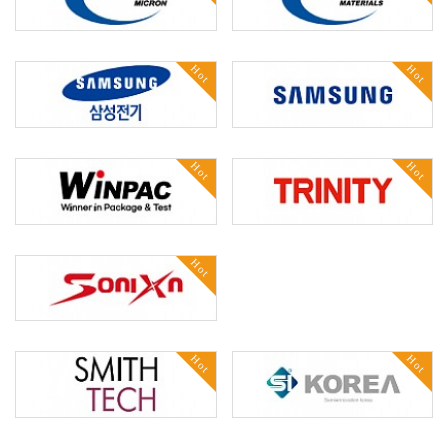
Hot
Hot
Hot
Hot
Hot
Hot
Hot