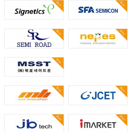
Hot
Hot
Hot
Hot
Hot
Hot
Hot
Hot
Hot