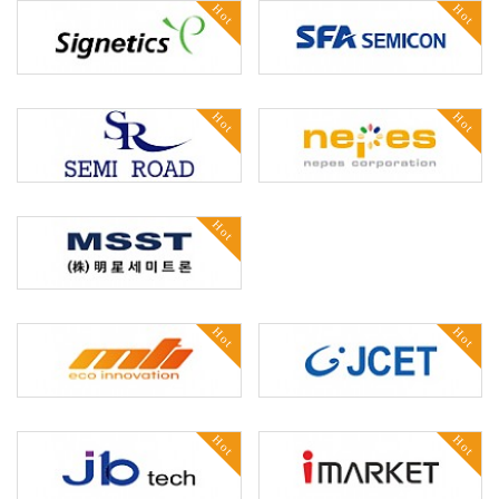
Hot
Hot
Hot
Hot
Hot
Hot
Hot
Hot
Hot