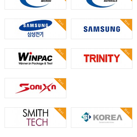
Hot
Hot
Hot
Hot
Hot
Hot
Hot