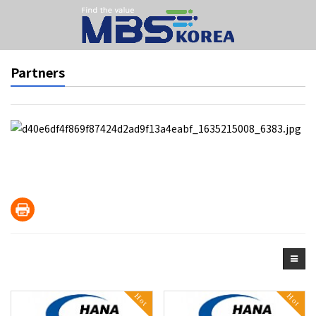
Partners
Hot
Hot