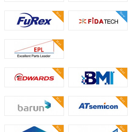
Now
Hot
Hot
Hot
Hot
Hot
Hot
Hot
Hot