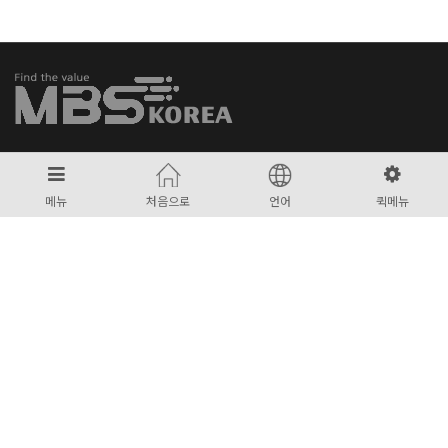
엠비에스코리아(주)
대표 : 권종진
메뉴
처음으로
언어
퀵메뉴
사업자 : 644-81-00944
주소 : 충청남도 천안시 서북구 직산읍 신갈1길 137-1
대표번호 :
041-566-0099
팩스번호 : 0504-250-0101
Email :
jacob@mbs-korea.com
COPYRIGHT © 2021
엠비에스코리아(주)
ALL RIGHTS RESERVED.
개인정보취급방침
이메일무단수집거부
이용약관
법적고지