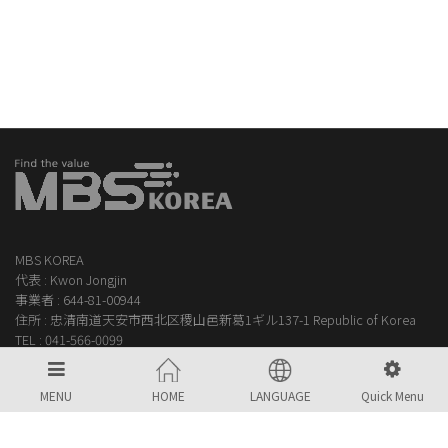
MBS KOREA
代表 : Kwon Jongjin
事業者 : 644-81-00944
住所 : 忠清南道天安市西北区稷山邑新葛1ギル137-1 Republic of Korea
TEL :
041-566-0099
FAX : 0504-250-0101
Email :
jacob@mbs-korea.com
MENU
HOME
LANGUAGE
Quick Menu
COPYRIGHT © 2021 MBS KOREA ALL RIGHTS RESERVED.