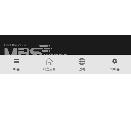
메뉴
처음으로
언어
퀵메뉴
엠비에스코리아(주)
대표 : 권종진
사업자 : 644-81-00944
주소 : 충청남도 천안시 서북구 직산읍 신갈1길 137-1
대표번호 :
041-566-0099
팩스번호 : 0504-250-0101
Email :
jacob@mbs-korea.com
COPYRIGHT © 2021
엠비에스코리아(주)
ALL RIGHTS RESERVED.